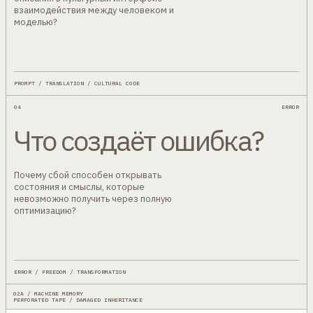
взаимодействия между человеком и
моделью?
PROMPT / TRANSLATION / CULTURAL CODE
04
ERROR
Что создаёт ошибка?
Почему сбой способен открывать
состояния и смыслы, которые
невозможно получить через полную
оптимизацию?
ERROR / FREEDOM / TRANSFORMATION
02A / MACHINE MEMORY
PERFORATED TAPE / DAMAGED INHERITANCE