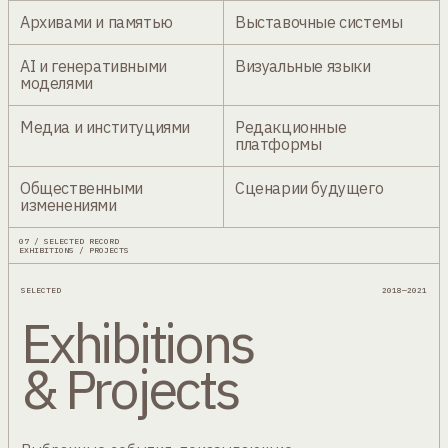
Архивами и памятью
Выставочные системы
AI и генеративными
Визуальные языки
моделями
Медиа и институциями
Редакционные
платформы
Общественными
Сценарии будущего
изменениями
07 / SELECTED RECORD
EXHIBITIONS / PROJECTS
SELECTED
2018—2021
Exhibitions
& Projects