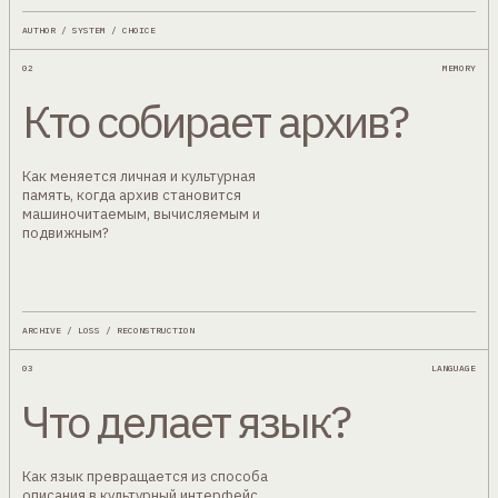
AUTHOR / SYSTEM / CHOICE
02
MEMORY
Кто собирает архив?
Как меняется личная и культурная
память, когда архив становится
машиночитаемым, вычисляемым и
подвижным?
ARCHIVE / LOSS / RECONSTRUCTION
03
LANGUAGE
Что делает язык?
Как язык превращается из способа
описания в культурный интерфейс