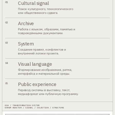
Cultural signal
01
Поиск культурного, технологического
или общественного сдвига.
Archive
02
Работа с языком, образами, памятью и
повреждёнными документами.
System
03
Создание правил, конфликтов и
внутренней логики проекта.
Visual language
04
Формирование изображения, ритма,
интерфейса и материальной среды.
Public experience
05
Перевод системы в выставку, текст,
медиаформат или публичную программу.
03A / TRANSFORMATION SYSTEM
0XMEM REACTOR / SIGNAL / SELECTION / STRUCTURE