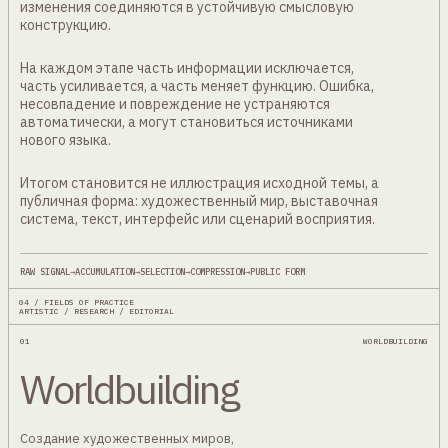
изменения соединяются в устойчивую смысловую
конструкцию.
На каждом этапе часть информации исключается,
часть усиливается, а часть меняет функцию. Ошибка,
несовпадение и повреждение не устраняются
автоматически, а могут становиться источниками
нового языка.
Итогом становится не иллюстрация исходной темы, а
публичная форма: художественный мир, выставочная
система, текст, интерфейс или сценарий восприятия.
RAW SIGNAL
→
ACCUMULATION
→
SELECTION
→
COMPRESSION
→
PUBLIC FORM
04 / FIELDS OF PRACTICE
ARTISTIC / RESEARCH / EDITORIAL
01
WORLDBUILDING
Worldbuilding
Создание художественных миров,