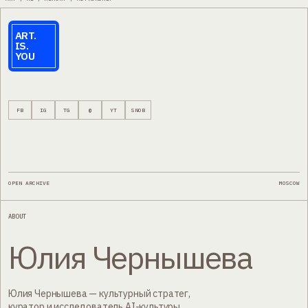
ART.
IS.
YOU
FB
IG
TG
@
YT
SNOB
OPEN ARCHIVE
MOSCOW
ABOUT
Юлия Чернышева
Юлия Чернышева — культурный стратег,
куратор и исследователь AI-культуры,