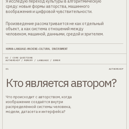
Я исследую переход культуры в алгоритмическую
среду: новые формы авторства, машинного
воображения и цифровой чувствительности.
Произведение рассматривается не как отдельный
объект, а как система отношений между
человеком, машиной, данными, средой и зрителем.
HUMAN
→
LANGUAGE
→
MACHINE
→
CULTURAL ENVIRONMENT
02 / CORE QUESTIONS
AUTHORSHIP / MEMORY / LANGUAGE / ERROR
01
AUTHORSHIP
Кто является автором?
Что происходит с авторством, когда
изображение создаётся внутри
распределённой системы человека,
модели, датасета и интерфейса?