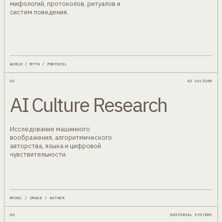
мифологий, протоколов, ритуалов и
систем поведения.
WORLD / MYTH / PROTOCOL
02
AI CULTURE
AI Culture Research
Исследование машинного
воображения, алгоритмического
авторства, языка и цифровой
чувствительности.
MODEL / IMAGE / AUTHOR
03
EDITORIAL SYSTEMS