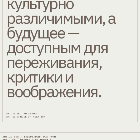
культурно
различимыми, а
будущее —
доступным для
переживания,
критики и
воображения.
ART IS NOT AN OBJECT.
ART IS A MODE OF RELATION.
ART.IS.YOU / INDEPENDENT PLATFORM
ART / AI / MEMORY / AUTHORSHIP