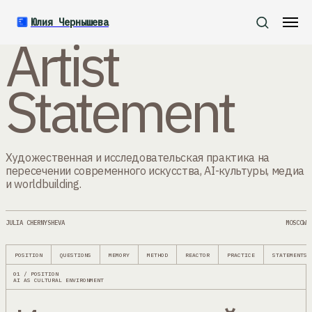
ART.IS.YOU / AUTHORIAL POSITION
ART / AI / MEMORY / AUTHORSHIP
Юлия Чернышева
Artist
Statement
Художественная и исследовательская практика на
пересечении современного искусства, AI-культуры, медиа
и worldbuilding.
JULIA CHERNYSHEVA
MOSCOW
POSITION
QUESTIONS
MEMORY
METHOD
REACTOR
PRACTICE
STATEMENTS
01 / POSITION
AI AS CULTURAL ENVIRONMENT