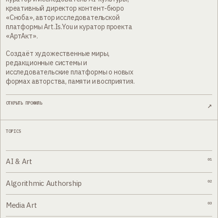
креативный директор контент-бюро
«Сноба», автор исследовательской
платформы Art.Is.You и куратор проекта
«АртАкт».
Создаёт художественные миры,
редакционные системы и
исследовательские платформы о новых
формах авторства, памяти и восприятия.
ОТКРЫТЬ ПРОФИЛЬ
↗
TOPICS
AI & Art
01
Algorithmic Authorship
02
Media Art
03