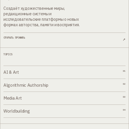
Создаёт художественные миры,
редакционные системы и
исследовательские платформы о новых
формах авторства, памяти и восприятия.
ОТКРЫТЬ ПРОФИЛЬ
↗
TOPICS
AI & Art
01
Algorithmic Authorship
02
Media Art
03
Worldbuilding
04