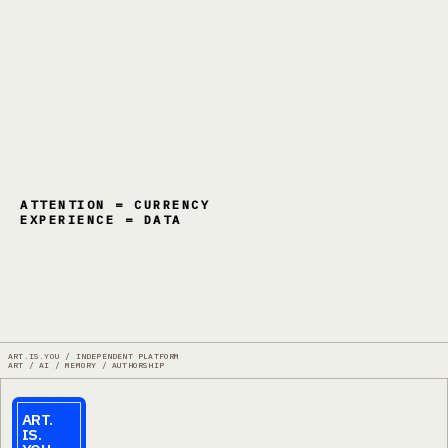
ATTENTION = CURRENCY
EXPERIENCE = DATA
ART.IS.YOU / INDEPENDENT PLATFORM
ART / AI / MEMORY / AUTHORSHIP
ART.
IS.