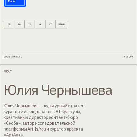
YOU
FB
IG
TG
@
YT
SNOB
OPEN ARCHIVE
MOSCOW
ABOUT
Юлия Чернышева
Юлия Чернышева — культурный стратег,
куратор и исследователь AI-культуры,
креативный директор контент-бюро
«Сноба», автор исследовательской
платформы Art.Is.You и куратор проекта
«АртАкт».