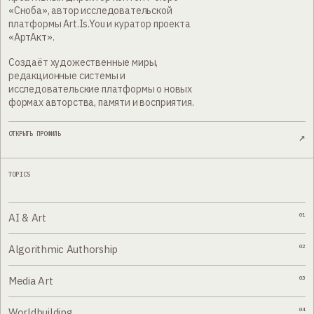
«Сноба», автор исследовательской
платформы Art.Is.You и куратор проекта
«АртАкт».
Создаёт художественные миры,
редакционные системы и
исследовательские платформы о новых
формах авторства, памяти и восприятия.
ОТКРЫТЬ ПРОФИЛЬ
↗
TOPICS
AI & Art
01
Algorithmic Authorship
02
Media Art
03
Worldbuilding
04