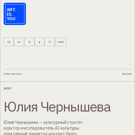
ART.
IS.
YOU
FB
IG
TG
@
YT
SNOB
OPEN ARCHIVE
MOSCOW
ABOUT
Юлия Чернышева
Юлия Чернышева — культурный стратег,
куратор и исследователь AI-культуры,
креативный директор контент-бюро