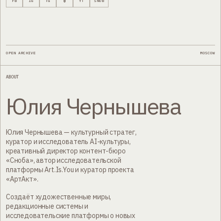
FB
IG
TG
@
YT
SNOB
OPEN ARCHIVE
MOSCOW
ABOUT
Юлия Чернышева
Юлия Чернышева — культурный стратег,
куратор и исследователь AI-культуры,
креативный директор контент-бюро
«Сноба», автор исследовательской
платформы Art.Is.You и куратор проекта
«АртАкт».
Создаёт художественные миры,
редакционные системы и
исследовательские платформы о новых