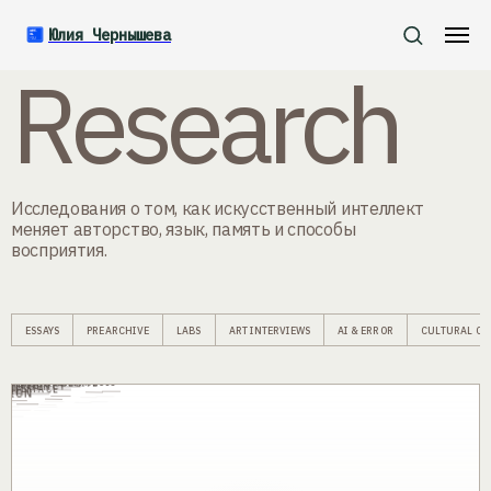
ART.IS.YOU
RESEARCH INDEX / 01—06
Юлия Чернышева
Research
Исследования о том, как искусственный интеллект
меняет авторство, язык, память и способы
восприятия.
ESSAYS
PREARCHIVE
LABS
ART INTERVIEWS
AI & ERROR
CULTURAL CO
SYNTHESIS
ARCHIVE
ULTURAL CODE
ERROR
AGENCY
SET
INTERFACE
Y
E
P
AGE
PTION