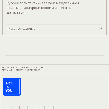
Русский промпт как интерфейс между личной
памятью, культурным кодом и машинным
датасетом.
↗
ЧИТАТЬ ИССЛЕДОВАНИЕ
ART.IS.YOU / INDEPENDENT PLATFORM
ART / AI / MEMORY / AUTHORSHIP
ART.
IS.
YOU