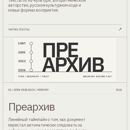
Тексты об AI-культуре, алгоритмическом
авторстве, русском культурном коде и
новых формах восприятия.
↗
ЧИТАТЬ ТЕКСТЫ
ПРЕ
1987
2005
АРХИВ
2022
2026
TIME / DOCUMENT / TRUST
DOCUMENT BEFORE FACT
02 / OPEN RESEARCH / MEMORY
2026
Преархив
Линейный таймлайн о том, как документ
перестал автоматически следовать за