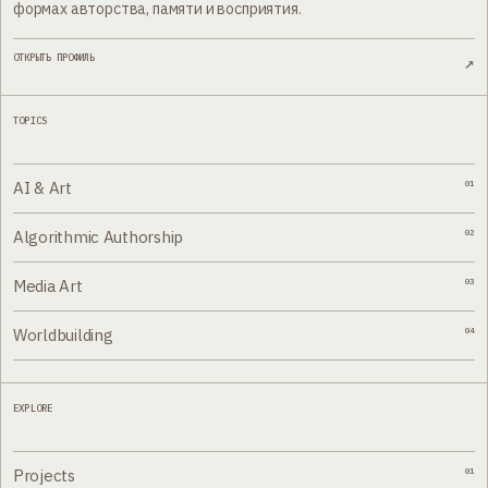
формах авторства, памяти и восприятия.
ОТКРЫТЬ ПРОФИЛЬ
↗
TOPICS
AI & Art
01
Algorithmic Authorship
02
Media Art
03
Worldbuilding
04
EXPLORE
Projects
01