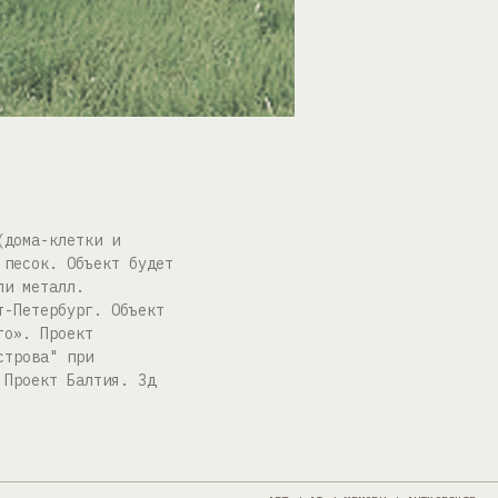
(дома-клетки и
 песок. Объект будет
ли металл.
т-Петербург. Объект
го». Проект
строва" при
 Проект Балтия. 3д