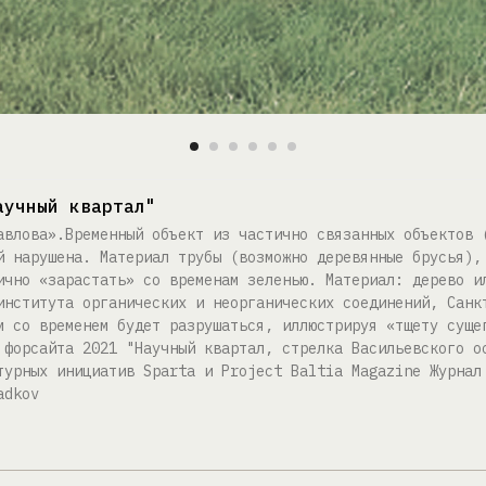
аучный квартал"
авлова».Временный объект из частично связанных объектов 
й нарушена. Материал трубы (возможно деревянные брусья),
ично «зарастать» со временам зеленью. Материал: дерево и
института органических и неорганических соединений, Санк
м со временем будет разрушаться, иллюстрируя «тщету суще
 форсайта 2021 "Научный квартал, стрелка Васильевского о
турных инициатив Sparta и Project Baltia Magazine Журнал
adkov