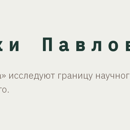
ки Павло
» исследуют границу научно
го.