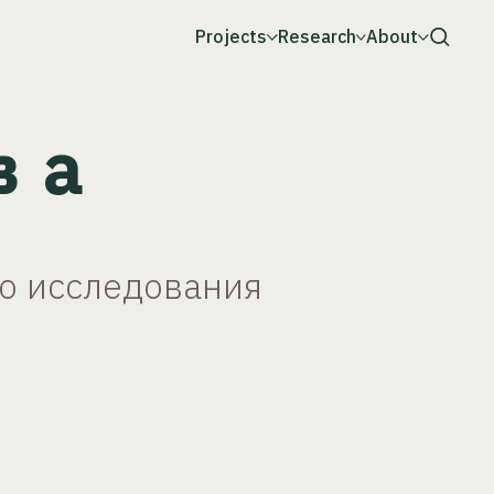
Projects
Research
About
ва
го исследования