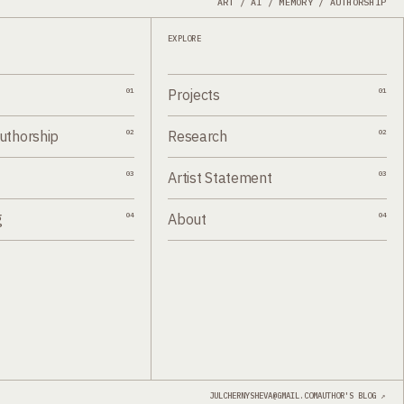
ART / AI / MEMORY / AUTHORSHIP
EXPLORE
01
Projects
01
Authorship
02
Research
02
03
Artist Statement
03
g
04
About
04
JULCHERNYSHEVA@GMAIL.COM
AUTHOR'S BLOG ↗