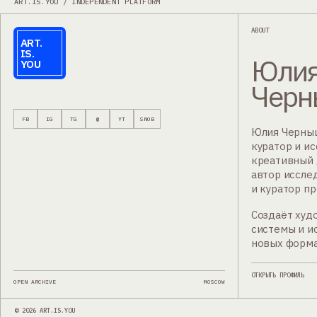
ART.IS.YOU / INDEPENDENT PLATFORM
ABOUT
ART.
IS.
Юли
YOU
Черн
FB
IG
TG
@
YT
SNOB
Юлия Черныш
куратор и ис
креативный 
автор иссле
и куратор пр
Создаёт худ
системы и и
новых форма
ОТКРЫТЬ ПРОФИЛЬ
OPEN ARCHIVE
MOSCOW
©
2026
ART.IS.YOU