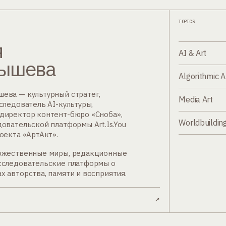
TOPICS
я
AI & Art
ышева
Algorithmic 
ева — культурный стратег,
Media Art
следователь AI-культуры,
директор контент-бюро «Сноба»,
Worldbuildin
довательской платформы Art.Is.You
оекта «АртАкт».
ожественные миры, редакционные
сследовательские платформы о
х авторства, памяти и восприятия.
↗